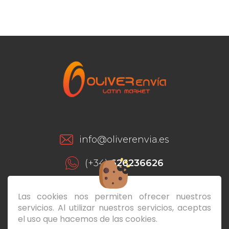
info@oliverenvia.es
(+34)
626236626
(+34)
928293649
Las cookies nos permiten ofrecer nuestros
servicios. Al utilizar nuestros servicios, aceptas
C/ León y Castillo, 175 Local Bajo - 35004
el uso que hacemos de las cookies.
Las Palmas de Gran Canaria