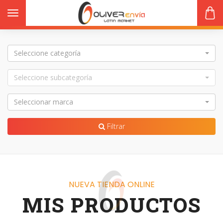
Toggle navigation
Seleccione categoría
Seleccione subcategoría
s
Seleccionar marca
Filtrar
NUEVA TIENDA ONLINE
MIS PRODUCTOS