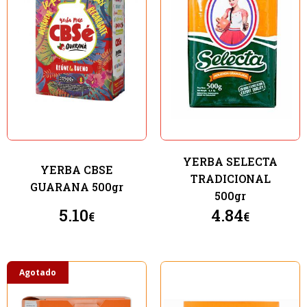
YERBA SELECTA
YERBA CBSE
TRADICIONAL
GUARANA 500gr
500gr
5.10
4.84
€
€
Agotado