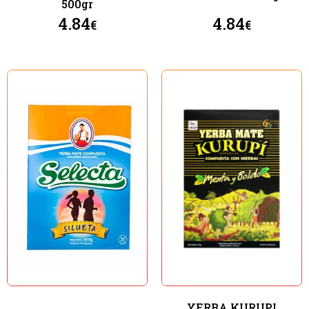
500gr
4.84
4.84
€
€
YERBA KURUPI