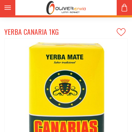
Productos
Yerbas-Infusiones-Accesorios
Toggle navigation
YERBA CANARIA 1kg
YERBA CANARIA 1KG
s