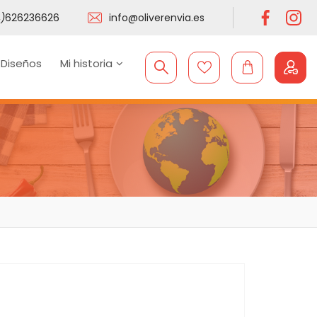
)
626236626
info@oliverenvia.es
 Diseños
Mi historia