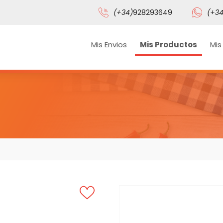
(+34)
928293649
(+34
Mis Envios
Mis Productos
Mis