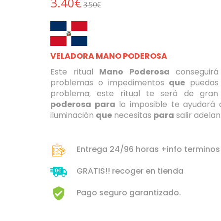
3.40€
3.50€
VELADORA MANO PODEROSA
Este ritual
Mano Poderosa
conseguirá 
problemas o impedimentos
que
puedas t
problema, este ritual te será de gran u
poderosa para
lo imposible te ayudará a
iluminación
que
necesitas
para
salir adelan
Entrega 24/96 horas +info terminos
GRATIS!! recoger en tienda
Pago seguro garantizado.