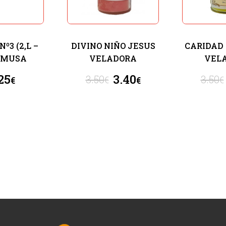
º3 (2,L –
DIVINO NIÑO JESUS
CARIDAD 
 IMUSA
VELADORA
VEL
25
3.40
3.50
3.50
€
€
€
€