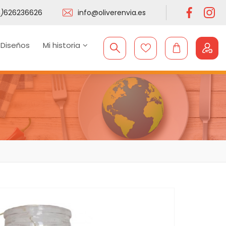
)
626236626
info@oliverenvia.es
 Diseños
Mi historia