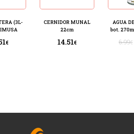
ERA (3L-
CERNIDOR MUNAL
AGUA DE
) IMUSA
22cm
bot. 270
51
14.51
6.99
€
€
€