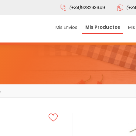
(+34)
928293649
(+34
Mis Envios
Mis Productos
Mis
A