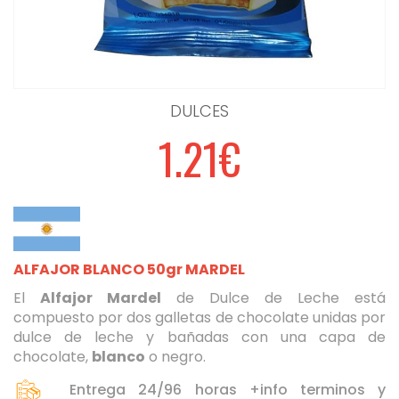
DULCES
1.21€
ALFAJOR BLANCO 50gr MARDEL
El
Alfajor Mardel
de Dulce de Leche está
compuesto por dos galletas de chocolate unidas por
dulce de leche y bañadas con una capa de
chocolate,
blanco
o negro.
Seleccione dónde buscar
Entrega 24/96 horas +info terminos y