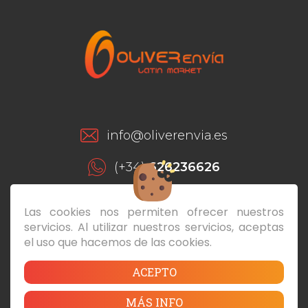
info@oliverenvia.es
(+34)
626236626
(+34)
928293649
Las cookies nos permiten ofrecer nuestros
servicios. Al utilizar nuestros servicios, aceptas
C/ León y Castillo, 175 Local Bajo - 35004
el uso que hacemos de las cookies.
Las Palmas de Gran Canaria
ACEPTO
Contacto
|
Preguntas Frecuentes
|
Términos y
MÁS INFO