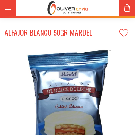
Toggle navigation
Productos
Dulces
ALFAJOR BLANCO 50gr MARDEL
ALFAJOR BLANCO 50GR MARDEL
s