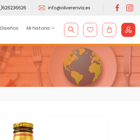
)
626236626
info@oliverenvia.es
 Diseños
Mi historia