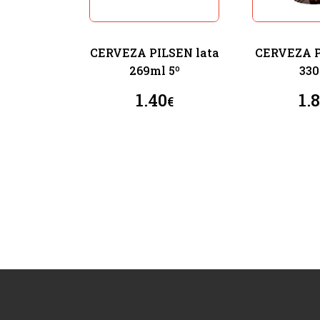
CERVEZA PILSEN lata
CERVEZA POK
269ml 5º
33
1.40
1.
€