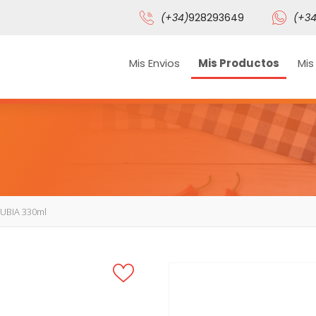
(+34)
928293649
(+34
Mis Envios
Mis Productos
Mis
UBIA 330ml