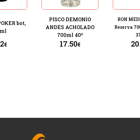
PISCO DEMONIO
RON MEDE
ER bot,
ANDES ACHOLADO
Reserva 70
0ml
700ml 40º
3
82
17.50
20
€
€