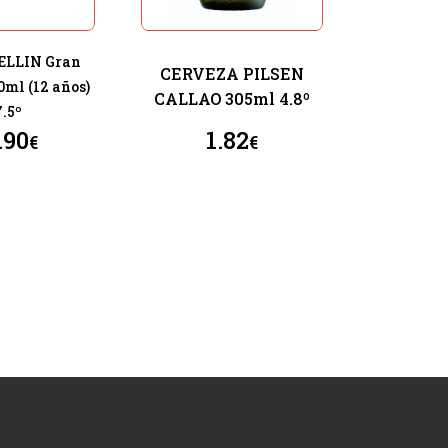
LLIN Gran
CERVEZA PILSEN
0ml (12 años)
CALLAO 305ml 4.8º
7.5º
.90
1.82
€
€