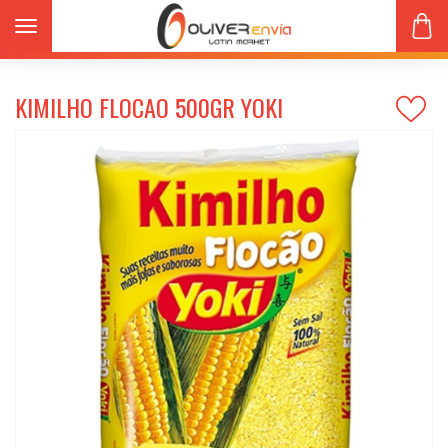
Toggle navigation
Productos
Harinas
KIMILHO FLOCAO 500gr YOKI
KIMILHO FLOCAO 500GR YOKI
s