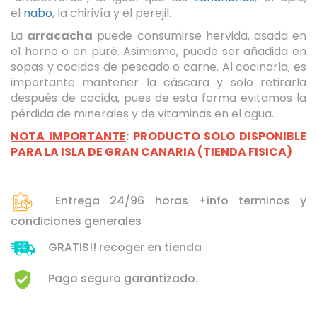
el
nabo
, la chirivía y el perejil.
La
arracacha
puede consumirse hervida, asada en
el horno o en puré. Asimismo, puede ser añadida en
sopas y cocidos de pescado o carne. Al cocinarla, es
importante mantener la cáscara y solo retirarla
Seleccione dónde buscar
después de cocida, pues de esta forma evitamos la
pérdida de minerales y de vitaminas en el agua.
NOTA IMPORTANTE
: PRODUCTO SOLO DISPONIBLE
PARA LA ISLA DE GRAN CANARIA (TIENDA FISICA)
Entrega 24/96 horas +info terminos y
condiciones generales
GRATIS!! recoger en tienda
Pago seguro garantizado.