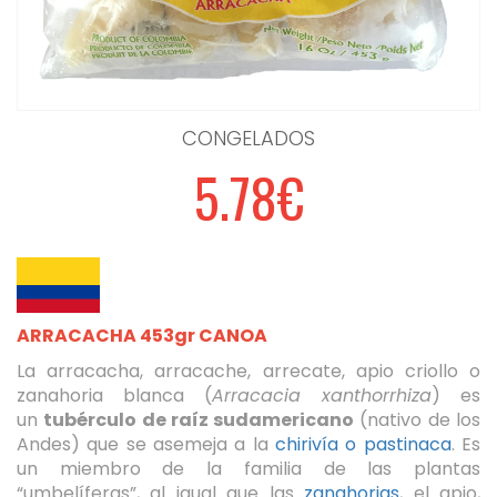
CONGELADOS
5.78€
ARRACACHA 453gr CANOA
La arracacha, arracache, arrecate, apio criollo o
zanahoria blanca (
Arracacia xanthorrhiza
) es
un
tubérculo de raíz sudamericano
(nativo de los
Andes) que se asemeja a la
chirivía o pastinaca
. Es
un miembro de la familia de las plantas
“umbelíferas”, al igual que las
zanahorias
, el apio,