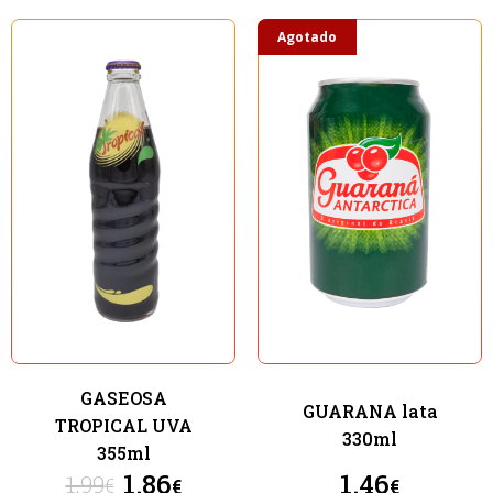
Agotado
GASEOSA
GUARANA lata
TROPICAL UVA
330ml
355ml
1.86
1.46
1.99
€
€
€