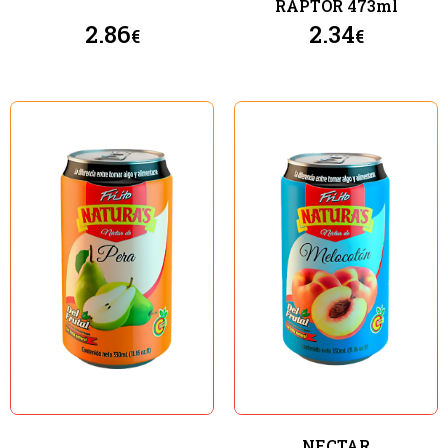
RAPTOR 473ml
2.86
2.34
€
€
NECTAR