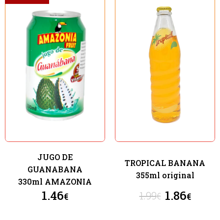
Seleccione dónde buscar
JUGO DE
TROPICAL BANANA
GUANABANA
355ml original
330ml AMAZONIA
1.46
1.86
1.99
€
€
€