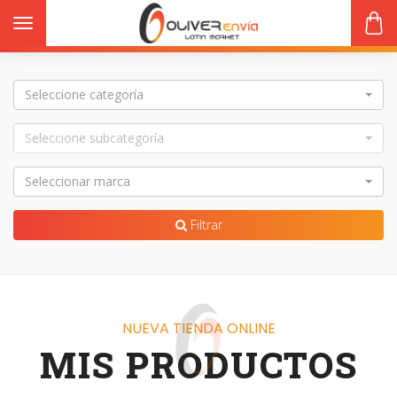
Toggle navigation
Seleccione categoría
Seleccione subcategoría
s
Seleccionar marca
Filtrar
NUEVA TIENDA ONLINE
MIS PRODUCTOS