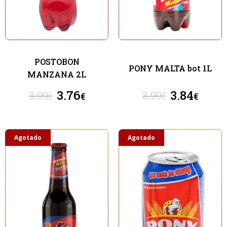
POSTOBON
PONY MALTA bot 1L
MANZANA 2L
3.76
3.84
3.99
3.99
€
€
€
€
Agotado
Agotado